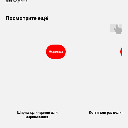
Для модели: S
Посмотрите ещё
Новинка
Но
Шприц кулинарный для
Когти для разделки м
маринования.