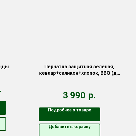
иццы
Перчатка защитная зеленая,
кевлар+силикон+хлопок, BBQ (до
350°С)
.
3 990
р.
Подробнее о товаре
Добавить в корзину