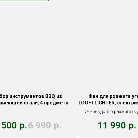
бор инструментов BBQ из
Фен для розжига уг
авеющей стали, 4 предмета
LOOFTLIGHTER, электри
Очень удобно разжигать у
керамическом гриле
 500
р.
6 990
р.
11 990
р.