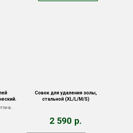
лей
Совок для удаления золы,
ческий.
стальной (XL/L/M/S)
гли в
.
2 590
р.