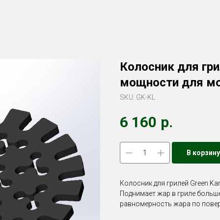
Колосник для гри
мощности для мо
SKU:
GK-KL
6 160
р.
В корзину
Колосник для грилей Green K
Поднимает жар в гриле больш
равномерность жара по повер